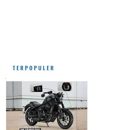
EDITORIAL
Pemberlakuan Kebijakan
Bensin dengan Campuran
Etanol (E5) Per Juli 2026
Banyak Manfaatnya, Asal...
T E R P O P U L E R