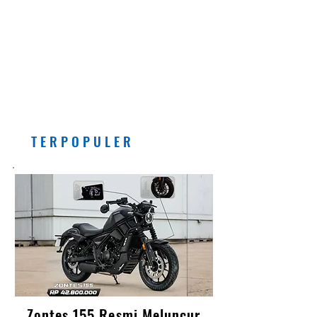
EDITORIAL
Pemberlakuan Kebijakan
Bensin dengan Campuran
Etanol (E5) Per Juli 2026
Banyak Manfaatnya, Asal...
T E R P O P U L E R