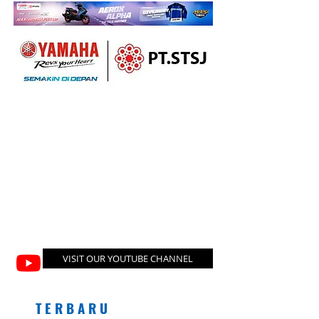
VISIT OUR YOUTUBE CHANNEL
T E R B A R U