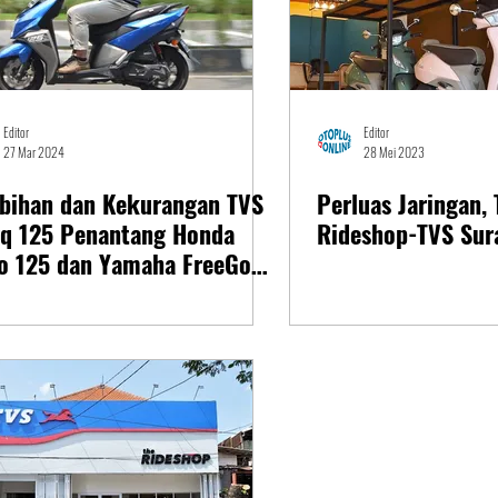
Editor
Editor
27 Mar 2024
28 Mei 2023
ebihan dan Kekurangan TVS
Perluas Jaringan,
rq 125 Penantang Honda
Rideshop-TVS Sur
io 125 dan Yamaha FreeGo