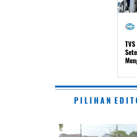
TVS
Sete
Men
P I L I H A N E D I T