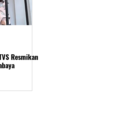
 TVS Resmikan
abaya