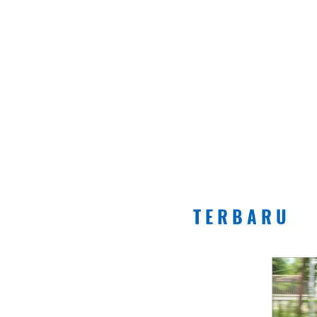
T E R B A R U