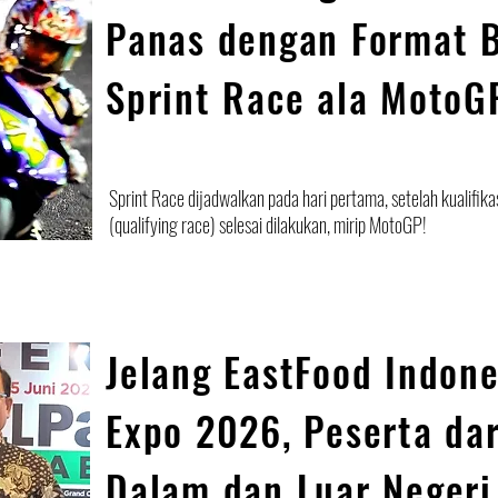
Panas dengan Format 
Sprint Race ala MotoG
Sprint Race dijadwalkan pada hari pertama, setelah kualifika
(qualifying race) selesai dilakukan, mirip MotoGP!
Jelang EastFood Indone
Expo 2026, Peserta dar
Dalam dan Luar Negeri