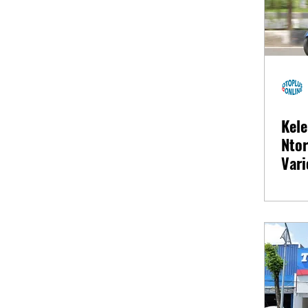
Kel
Nto
Var
125