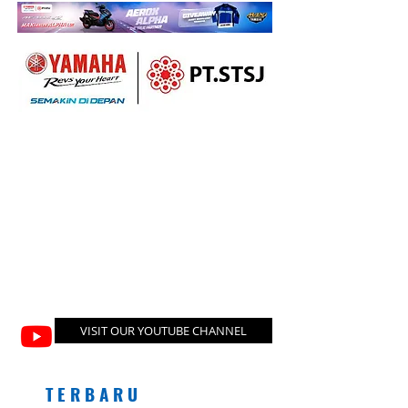
VISIT OUR YOUTUBE CHANNEL
T E R B A R U