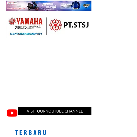
VISIT OUR YOUTUBE CHANNEL
T E R B A R U