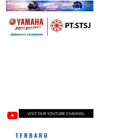
VISIT OUR YOUTUBE CHANNEL
T E R B A R U